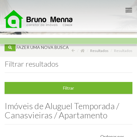
?>
Nav
FAZER UMA NOVA BUSCA
Resultados
Resultados
Filtrar resultados
Filtrar
Imóveis de
Aluguel Temporada /
Canasvieiras / Apartamento
Ordenar por