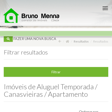
?>
Nav
FAZER UMA NOVA BUSCA
Resultados
Resultados
Filtrar resultados
Filtrar
Imóveis de
Aluguel Temporada /
Canasvieiras / Apartamento
Ordenar por