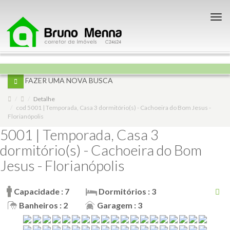
Nav
FAZER UMA NOVA BUSCA
Detalhe
cod 5001 | Temporada, Casa 3 dormitório(s) - Cachoeira do Bom Jesus -
Florianópolis
5001 | Temporada, Casa 3
dormitório(s) - Cachoeira do Bom
Jesus - Florianópolis
Capacidade : 7
Dormitórios : 3
Banheiros : 2
Garagem : 3