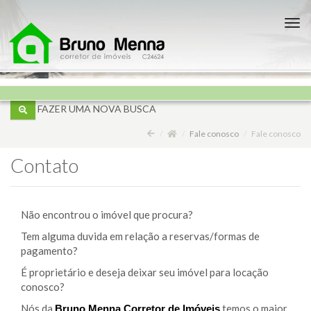
Nav
FAZER UMA NOVA BUSCA
Fale conosco
Fale conosco
Contato
Não encontrou o imóvel que procura?
Tem alguma duvida em relação a reservas/formas de
pagamento?
É proprietário e deseja deixar seu imóvel para locação
conosco?
Nós da
temos o maior
Bruno Menna Corretor de Imóveis