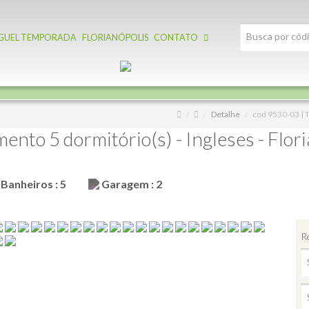
GUEL TEMPORADA
FLORIANÓPOLIS
CONTATO
Detalhe
cod 9530-03 | T
nto 5 dormitório(s) - Ingleses - Flori
Banheiros : 5
Garagem : 2
R