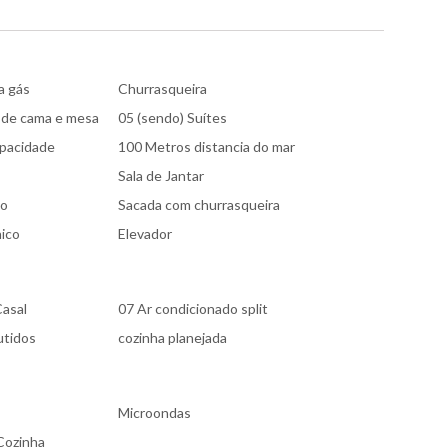
a gás
Churrasqueira
 de cama e mesa
05 (sendo) Suí­tes
pacidade
100 Metros distancia do mar
Sala de Jantar
ço
Sacada com churrasqueira
nico
Elevador
asal
07 Ar condicionado split
utidos
cozinha planejada
Microondas
 Cozinha