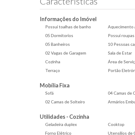
Caracteristicas
Informações do Imóvel
Possui toalhas de banho
Aquecimento 
05 Dormitorios
Possui roupas
05 Banheiros
10 Pessoas ca
02 Vagas de Garagem
Sala de Estar
Cozinha
Área de Servi
Terraço
Portão Eletró
Mobília Fixa
Sofá
04 Camas de C
02 Camas de Solteiro
Armários Emb
Utilidades - Cozinha
Geladeira duplex
Cooktop
Forno Elêtrico
Utensilios de