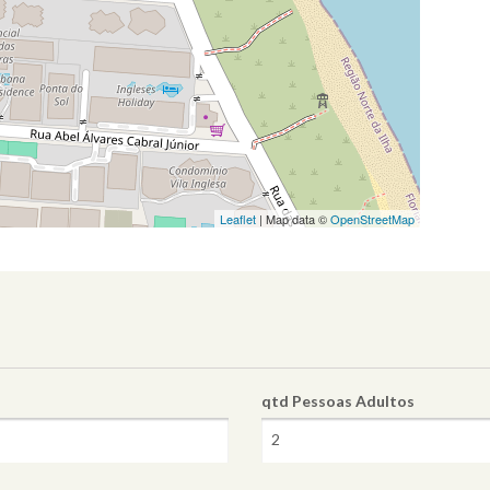
Leaflet
| Map data ©
OpenStreetMap
qtd Pessoas
Adultos