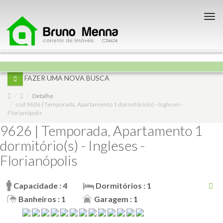
Nav
FAZER UMA NOVA BUSCA
Detalhe
cod 9626 | Temporada, Apartamento 1 dormitório(s) - Ingleses -
Florianópolis
9626 | Temporada, Apartamento 1
dormitório(s) - Ingleses -
Florianópolis
Capacidade : 4
Dormitórios : 1
Banheiros : 1
Garagem : 1